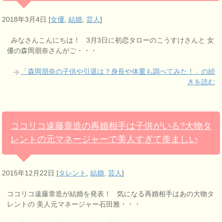
2018年3月4日
[
女優
,
結婚
,
芸人
]
みなさんこんにちは！ 3月3日に初恋タローのこうすけさんと 女
優の森岡朋奈さんがご・・・
「森岡朋奈の子供や引退は？身長や体重も調べてみた！」の続
きを読む
ココリコ遠藤章造の再婚相手は子供がいる?大物タ
レントの元マネージャーで美人すぎて羨ましい
2015年12月22日
[
タレント
,
結婚
,
芸人
]
ココリコ遠藤章造が結婚を発表！ 気になる再婚相手はあの大物タ
レントの 美人元マネージャー石田雅・・・