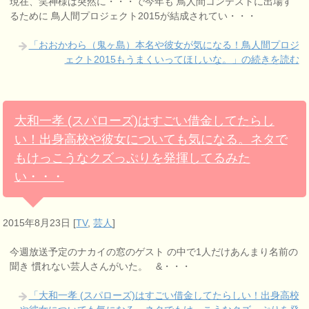
現在、笑神様は突然に・・・で今年も 鳥人間コンテストに出場す
るために 鳥人間プロジェクト2015が結成されてい・・・
「おおかわら（鬼ヶ島）本名や彼女が気になる！鳥人間プロジ
ェクト2015もうまくいってほしいな。」の続きを読む
大和一孝 (スパローズ)はすごい借金してたらし
い！出身高校や彼女についても気になる。ネタで
もけっこうなクズっぷりを発揮してるみた
い・・・
2015年8月23日
[
TV
,
芸人
]
今週放送予定のナカイの窓のゲスト の中で1人だけあんまり名前の
聞き 慣れない芸人さんがいた。 &・・・
「大和一孝 (スパローズ)はすごい借金してたらしい！出身高校