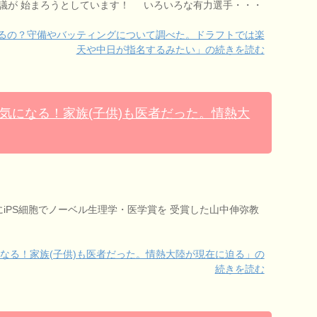
議が 始まろうとしています！ いろいろな有力選手・・・
るの？守備やバッティングについて調べた。ドラフトでは楽
天や中日が指名するみたい」の続きを読む
気になる！家族(子供)も医者だった。情熱大
にiPS細胞でノーベル生理学・医学賞を 受賞した山中伸弥教
なる！家族(子供)も医者だった。情熱大陸が現在に迫る」の
続きを読む