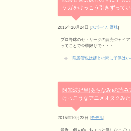
ケガをけっこう引きずってい
2015年10月24日
[
スポーツ
,
野球
]
プロ野球のセ・リーグの読売ジャイア
ってことで今季限りで・・・
「隠善智也は嫁との間に子供はい
阿知波妃皇(あちなみ)の読
けっこうなアニメオタクみた
2015年10月23日
[
モデル
]
最近、個人的にちょっと気になってい