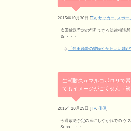
2015年10月30日
[
TV
,
サッカー
,
スポー
次回放送予定の行列できる法律相談所
&n・・・
「仲田歩夢の彼氏やかわいい姉が
生瀬勝久がマルコポロリで暴
てもイメージがごくせん（笑
2015年10月29日
[
TV
,
俳優
]
今週放送予定の嵐にしやがれでの ゲ
&nbs・・・