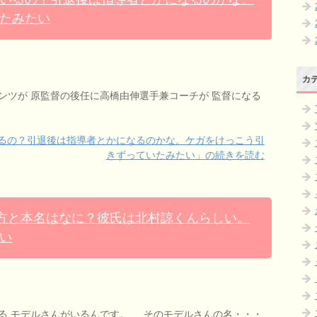
たみたい
カ
ンツが 原監督の後任に高橋由伸選手兼コーチが 監督になる
るの？引退後は指導者とかになるのかな。ケガをけっこう引
きずっていたみたい」の続きを読む
み方と本名はなに？彼氏は北村諒くんらしい。
い
る モデルさんがいるんです。 そのモデルさんの名・・・