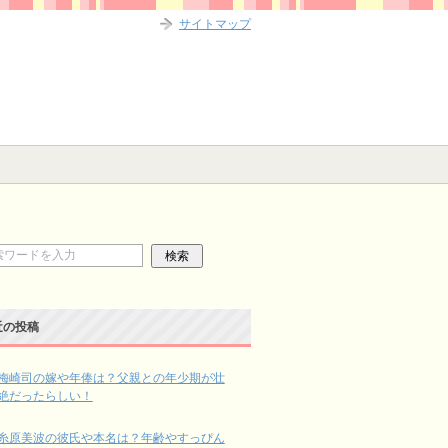
サイトマップ
近の投稿
梅崎司の嫁や年俸は？父親との年少期が壮
絶だったらしい！
糸原美波の彼氏や本名は？年齢やすっぴん