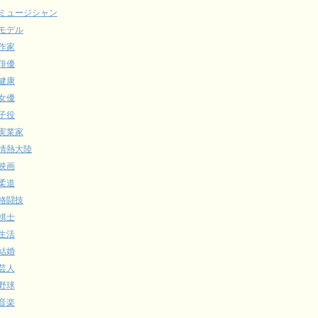
ミュージシャン
モデル
作家
俳優
健康
女優
子役
実業家
情熱大陸
映画
柔道
格闘技
棋士
生活
結婚
芸人
野球
音楽