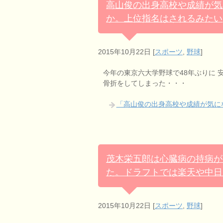
高山俊の出身高校や成績が気
か。上位指名はされるみたい
2015年10月22日
[
スポーツ
,
野球
]
今年の東京六大学野球で48年ぶりに 
骨折をしてしまった・・・
「高山俊の出身高校や成績が気に
茂木栄五郎は心臓病の持病が
た。ドラフトでは楽天や中日
2015年10月22日
[
スポーツ
,
野球
]