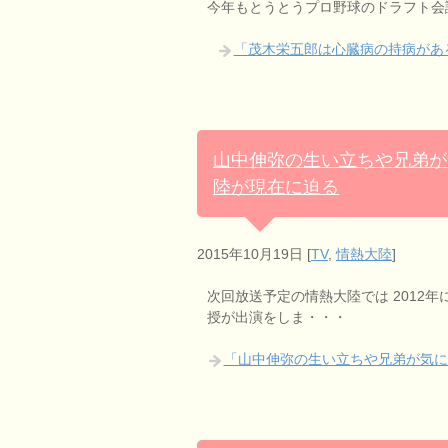
今年もとうとうプロ野球のドラフト会
「茂木栄五郎は心臓病の持病があ
山中伸弥の生い立ちや兄弟が
陸が現在に迫る
2015年10月19日
[
TV
,
情熱大陸
]
次回放送予定の情熱大陸では 2012年
授が出演をしま・・・
「山中伸弥の生い立ちや兄弟が気に