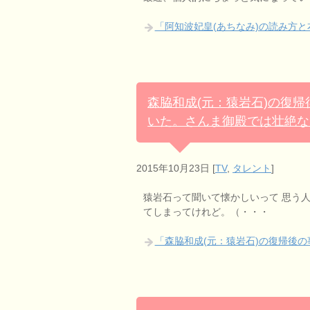
「阿知波妃皇(あちなみ)の読み方
森脇和成(元：猿岩石)の復
いた。さんま御殿では壮絶な
2015年10月23日
[
TV
,
タレント
]
猿岩石って聞いて懐かしいって 思う
てしまってけれど。（・・・
「森脇和成(元：猿岩石)の復帰後