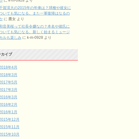
か
に
k-m-0928
より
千賀滉大の2015年の年俸は？球種や彼女に
ついても気になる。また一軍復帰はなるの
か
に
鷹女
より
和音美桜って社長令嬢なの？本名や彼氏に
ついても気になる。新しく始まるミュージ
カルも楽しみ
に
k-m-0928
より
ーカイブ
2018年4月
2018年3月
2017年5月
2017年3月
2016年3月
2016年2月
2016年1月
2015年12月
2015年11月
2015年10月