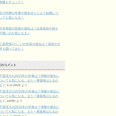
画像もチェック！
吉川尚輝の年俸や彼女ゆりとは？結婚につ
いても気になる！
今井美桜の性格や彼氏は？出身高校や姉も
可愛いのか気になる！
三原慧悟(けいご)の年収や彼女は？高校や大
学も調べてみた！
近のコメント
千賀滉大の2015年の年俸は？球種や彼女に
ついても気になる。また一軍復帰はなるの
か
に
k-m-0928
より
千賀滉大の2015年の年俸は？球種や彼女に
ついても気になる。また一軍復帰はなるの
か
に
jubitto
より
千賀滉大の2015年の年俸は？球種や彼女に
ついても気になる。また一軍復帰はなるの