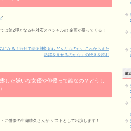
ツ
]
 では第2弾となる神対応スペシャルの 企画が帰ってくる！
気になる！行列で語る神対応はどんなものか。これからまた
活躍を見せるのかな」の続きを読む
最
露した嫌いな女優や俳優って誰なの？どうし
）
ストに俳優の生瀬勝久さんが ゲストとして出演します！