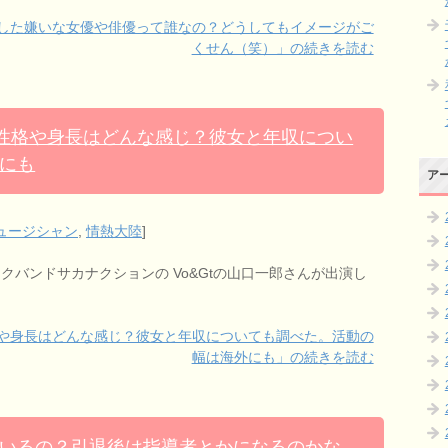
した嫌いな女優や俳優って誰なの？どうしてもイメージがご
くせん（笑）」の続きを読む
の性格や身長はどんな感じ？彼女と年収につい
にも
ア
ュージシャン
,
情熱大陸
]
クバンドサカナクションの Vo&Gtの山口一郎さんが出演し
格や身長はどんな感じ？彼女と年収についても調べた。活動の
幅は海外にも」の続きを読む
いるの？引退後は指導者とかになるのかな。