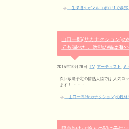
「生瀬勝久がマルコポロリで暴露
山口一郎(サカナクション)
ても調べた。活動の幅は海外
2015年10月26日
[
TV
,
アーティスト
,
ミ
次回放送予定の情熱大陸では 人気ロッ
ます！ ・・・
「山口一郎(サカナクション)の性
隠善智也は嫁との間に子供は