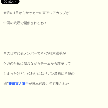
来月の1日からサッカーの東アジアカップが
中国の武漢で開催されるね！
その日本代表メンバーでMFの柏木選手が
ケガのために残念ながらチームから離脱して
しまったけど、代わりにJ1サガン鳥栖に所属の
MF
藤田直之選手
が日本代表に初召集された！