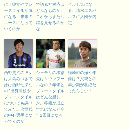
に！彼女やプレ
で語る神対応は
イルも気にな
ースタイルが気
どんなものか。
る。清水エスパ
になる。未来の
これからまた活
ルスに入団が内
エースになって
躍を見せるのか
定
いくのか
な
西野貴治の彼女
シャチリの移籍
梅崎司の嫁や年
は大島みづきで
先はリヴァプー
俸は？父親との
妹は西野七瀬な
ルなの？年俸と
年少期が壮絶だ
の?出身高校や
プレースタイル
ったらしい！
プレースタイル
はどんな感じ
についても調べ
か。移籍が成立
てみた。次世代
すればなんと今
の中心選手にな
年2回目になる
ってくのか