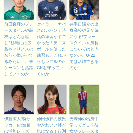
前田直輝のプレ
ケイラー・ナバ
井手口陽介の出
ースタイルや高
スのレバンテ時
身高校や兄が気
校はどんな感
代の練習がすご
になる!プレー
じ?移籍には広
かった！テニス
スタイルや身長
島やマリノスの
ボールを使った
についてはどう
名前が挙がって
練習も。これか
なのか。U-22
るみたい…。来
らもレアルの正
では活躍できる
シーズンも活躍
GKを守ってい
のか
していくのか
くのか
伊藤涼太郎(サ
仲田歩夢の彼氏
光崎伸の出身中
ッカー)の進路
やかわいい姉が
学ってどこ？彼
は浦和レッズ
気になる！行列
女やプレースタ