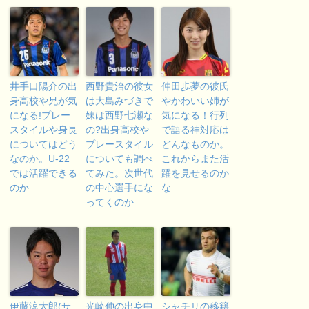
井手口陽介の出
西野貴治の彼女
仲田歩夢の彼氏
身高校や兄が気
は大島みづきで
やかわいい姉が
になる!プレー
妹は西野七瀬な
気になる！行列
スタイルや身長
の?出身高校や
で語る神対応は
についてはどう
プレースタイル
どんなものか。
なのか。U-22
についても調べ
これからまた活
では活躍できる
てみた。次世代
躍を見せるのか
のか
の中心選手にな
な
ってくのか
伊藤涼太郎(サ
光崎伸の出身中
シャチリの移籍