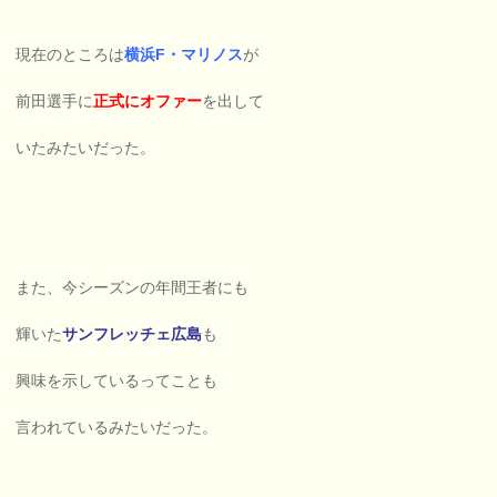
現在のところは
横浜F・マリノス
が
前田選手に
正式にオファー
を出して
いたみたいだった。
また、今シーズンの年間王者にも
輝いた
サンフレッチェ広島
も
興味を示しているってことも
言われているみたいだった。