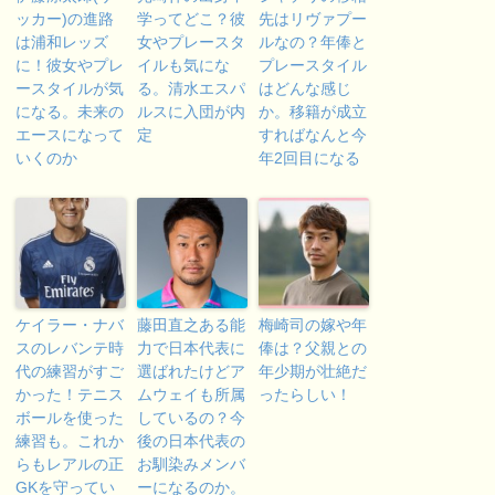
ッカー)の進路
学ってどこ？彼
先はリヴァプー
は浦和レッズ
女やプレースタ
ルなの？年俸と
に！彼女やプレ
イルも気にな
プレースタイル
ースタイルが気
る。清水エスパ
はどんな感じ
になる。未来の
ルスに入団が内
か。移籍が成立
エースになって
定
すればなんと今
いくのか
年2回目になる
ケイラー・ナバ
藤田直之ある能
梅崎司の嫁や年
スのレバンテ時
力で日本代表に
俸は？父親との
代の練習がすご
選ばれたけどア
年少期が壮絶だ
かった！テニス
ムウェイも所属
ったらしい！
ボールを使った
しているの？今
練習も。これか
後の日本代表の
らもレアルの正
お馴染みメンバ
GKを守ってい
ーになるのか。