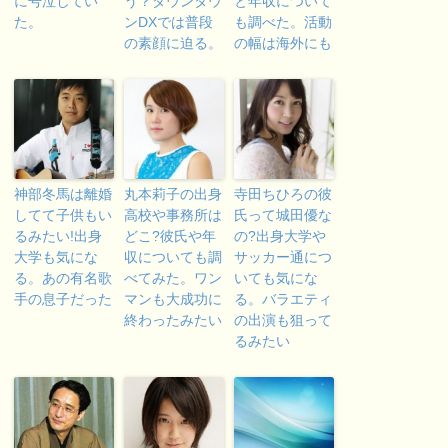
に号泣してい
う？ダウンタウ
と年収について
た。
ンDXでは普段
も調べた。活動
の素顔に迫る。
の幅は海外にも
神部冬馬は離婚
丸本莉子の出身
寺田ちひろの彼
してて子供もい
高校や事務所は
氏って城田優な
るみたい!出身
どこ?彼氏や年
の?出身大学や
大学も気にな
収についても調
サッカー通につ
る。あの有名歌
べてみた。ワン
いても気にな
手の息子だった
マンも大成功に
る。バラエティ
終わったみたい
の出演も狙って
るみたい