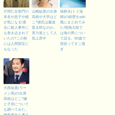
片岡仁左衛門の
山崎紘菜の出身
俵静夫(トド漁
本名や息子や娘
高校や大学はど
師)の経歴をwiki
が気になる!過
こ?彼氏は藤波
風にまとめてみ
去に殺人事件に
晋太郎なのか。
た!情熱大陸で
も巻き込まれて
実力派として人
は海の男につい
いたの?この秋
気上昇中
て語る。80歳で
には人間国宝に
現役ってすご過
もなった
ぎ
大西祐貴(ラー
メン蔦)の出身
高校はどこ?嫁
と子供について
も調べてみた。
海外進出も考え