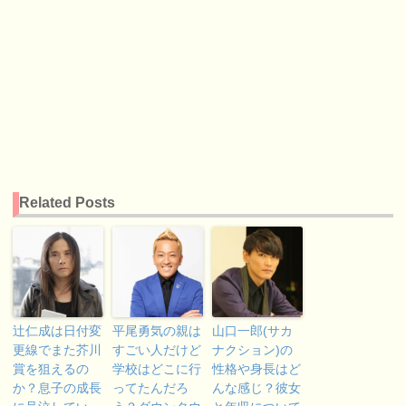
Related Posts
辻仁成は日付変
平尾勇気の親は
山口一郎(サカ
更線でまた芥川
すごい人だけど
ナクション)の
賞を狙えるの
学校はどこに行
性格や身長はど
か？息子の成長
ってたんだろ
んな感じ？彼女