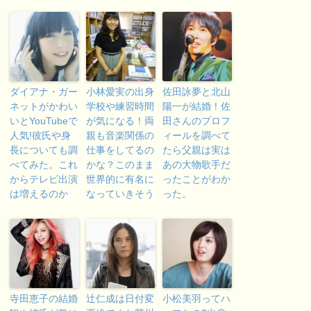
ダイアナ・ガー
小林愛実の出身
佐田詠夢と北山
ネットがかわい
学校や練習時間
陽一が結婚！佐
いとYouTubeで
が気になる！両
田さんのプロフ
人気!彼氏や身
親も音楽関係の
ィールを調べて
長についても調
仕事をしてるの
たら父親は実は
べてみた。これ
かな？このまま
あの大物歌手だ
からテレビ出演
世界的に有名に
ったことがわか
は増えるのか
なっていきそう
った。
寺田恵子の結婚
辻仁成は日付変
小松美羽ってハ