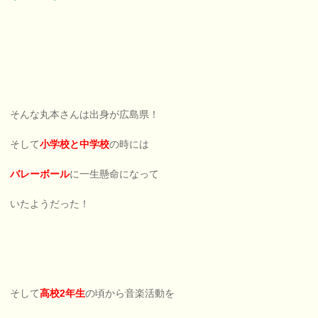
そんな丸本さんは出身が広島県！
そして
小学校と中学校
の時には
バレーボール
に一生懸命になって
いたようだった！
そして
高校2年生
の頃から音楽活動を