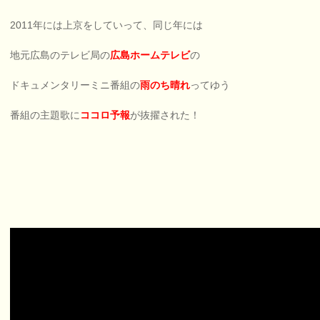
2011年には上京をしていって、同じ年には
地元広島のテレビ局の
広島ホームテレビ
の
ドキュメンタリーミニ番組の
雨のち晴れ
ってゆう
番組の主題歌に
ココロ予報
が抜擢された！