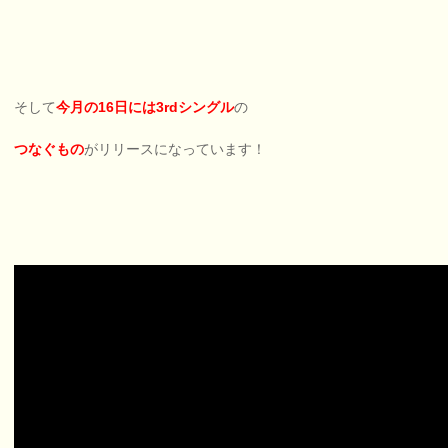
そして
今月の16日には3rdシングル
の
つなぐもの
がリリースになっています！