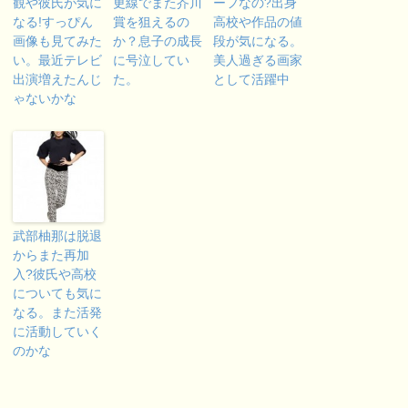
観や彼氏が気に
更線でまた芥川
ーフなの?出身
なる!すっぴん
賞を狙えるの
高校や作品の値
画像も見てみた
か？息子の成長
段が気になる。
い。最近テレビ
に号泣してい
美人過ぎる画家
出演増えたんじ
た。
として活躍中
ゃないかな
武部柚那は脱退
からまた再加
入?彼氏や高校
についても気に
なる。また活発
に活動していく
のかな