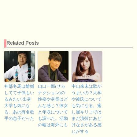
Related Posts
神部冬馬は離婚
山口一郎(サカ
中山来未は歌が
してて子供もい
ナクション)の
うまいの？大学
るみたい!出身
性格や身長はど
や彼氏について
大学も気にな
んな感じ？彼女
も気になる。癒
る。あの有名歌
と年収について
し屋キリコでは
手の息子だった
も調べた。活動
まだ演技にあど
の幅は海外にも
けなさがある感
じがする