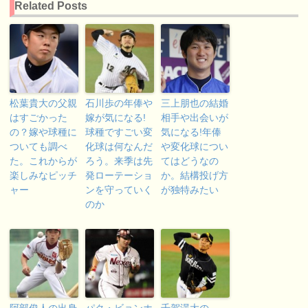
Related Posts
松葉貴大の父親
石川歩の年俸や
三上朋也の結婚
はすごかった
嫁が気になる!
相手や出会いが
の？嫁や球種に
球種ですごい変
気になる!年俸
ついても調べ
化球は何なんだ
や変化球につい
た。これからが
ろう。来季は先
てはどうなの
楽しみなピッチ
発ローテーショ
か。結構投げ方
ャー
ンを守っていく
が独特みたい
のか