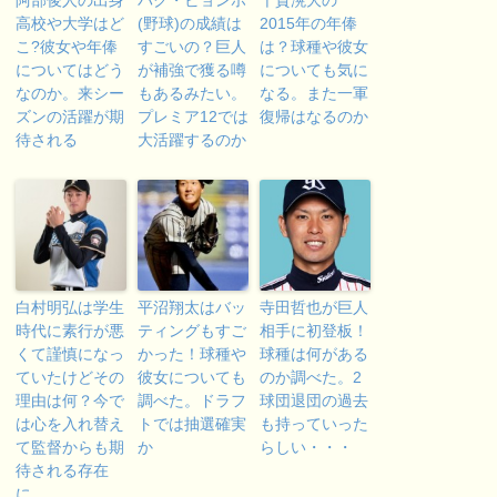
阿部俊人の出身
パク・ビョンホ
千賀滉大の
高校や大学はど
(野球)の成績は
2015年の年俸
こ?彼女や年俸
すごいの？巨人
は？球種や彼女
についてはどう
が補強で獲る噂
についても気に
なのか。来シー
もあるみたい。
なる。また一軍
ズンの活躍が期
プレミア12では
復帰はなるのか
待される
大活躍するのか
白村明弘は学生
平沼翔太はバッ
寺田哲也が巨人
時代に素行が悪
ティングもすご
相手に初登板！
くて謹慎になっ
かった！球種や
球種は何がある
ていたけどその
彼女についても
のか調べた。2
理由は何？今で
調べた。ドラフ
球団退団の過去
は心を入れ替え
トでは抽選確実
も持っていった
て監督からも期
か
らしい・・・
待される存在
に。